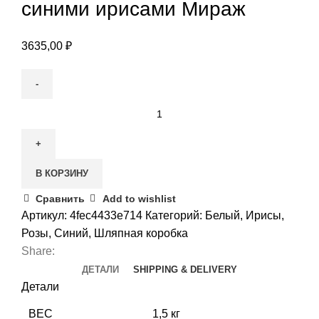
синими ирисами Мираж
3635,00
₽
Количество
товара
Коробка
с
В КОРЗИНУ
белыми
розами
Сравнить
Add to wishlist
и
Артикул:
4fec4433e714
Категорий:
Белый
,
Ирисы
,
синими
Розы
,
Синий
,
Шляпная коробка
ирисами
Share:
Мираж
ДЕТАЛИ
SHIPPING & DELIVERY
Детали
ВЕС
1,5 кг