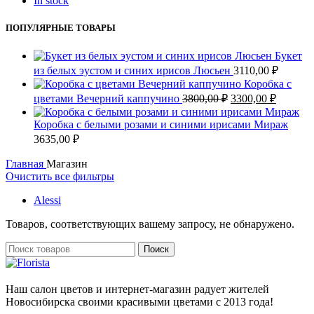
In stock
ПОПУЛЯРНЫЕ ТОВАРЫ
Букет
из белых эустом и синих ирисов Люсьен
3110,00
₽
Коробка с
Первоначальная
Текуща
цветами Вечерний каппучино
3800,00
₽
3300,00
₽
цена
цена:
составляла
3300,00
Коробка с белыми розами и синими ирисами Мираж
3800,00 ₽.
3635,00
₽
Главная
Магазин
Очистить все фильтры
Alessi
Товаров, соответствующих вашему запросу, не обнаружено.
Поиск
Наш салон цветов и интернет-магазин радует жителей
Новосибирска своими красивыми цветами с 2013 года!