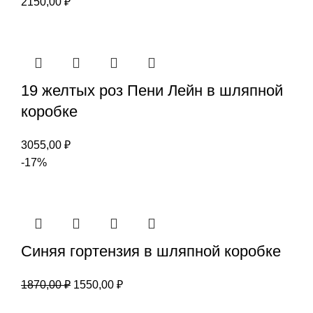
2150,00
₽
19 желтых роз Пени Лейн в шляпной
коробке
3055,00
₽
-17%
Синяя гортензия в шляпной коробке
Первоначальная
Текущая
1870,00
₽
1550,00
₽
цена
цена: