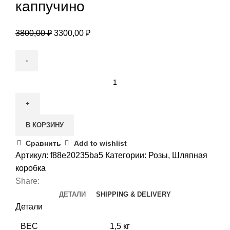
каппучино
Первоначальная
Текущая
3800,00
₽
3300,00
₽
цена
цена:
составляла
3300,00 ₽.
3800,00 ₽.
Количество
товара
Коробка
с
В КОРЗИНУ
цветами
Вечерний
Сравнить
Add to wishlist
каппучино
Артикул:
f88e20235ba5
Категории:
Розы
,
Шляпная
коробка
Share:
ДЕТАЛИ
SHIPPING & DELIVERY
Детали
ВЕС
1,5 кг