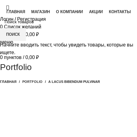
ГЛАВНАЯ
МАГАЗИН
О КОМПАНИИ
АКЦИИ
КОНТАКТЫ
Логин / Регистрация
0
Список желаний
0
пунктов
/
0,00
₽
ПОИСК
Меню
Начните вводить текст, чтобы увидеть товары, которые вы
ищете.
0
пунктов
/
0,00
₽
Portfolio
ГЛАВНАЯ
PORTFOLIO
A LACUS BIBENDUM PULVINAR