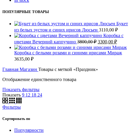
In stock
ПОПУЛЯРНЫЕ ТОВАРЫ
Букет
из белых эустом и синих ирисов Люсьен
3110,00
₽
Коробка с
Первоначальная
Текуща
цветами Вечерний каппучино
3800,00
₽
3300,00
₽
цена
цена:
составляла
3300,00
Коробка с белыми розами и синими ирисами Мираж
3800,00 ₽.
3635,00
₽
Главная
Магазин
Товары с меткой «Праздник»
Отображение единственного товара
Показать фильтры
Показать
9
12
18
24
Фильтры
Сортировать по
Популярности